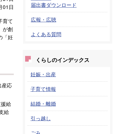
届出書ダウンロード
月01日
広報・広聴
子育て
」が創
よくある質問
の「妊
くらしのインデックス
妊娠・出産
出産応
子育て情報
結婚・離婚
支援給
支給
引っ越し
ごみ