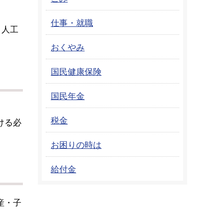
仕事・就職
・人工
おくやみ
国民健康保険
国民年金
）
税金
ける必
お困りの時は
給付金
産・子