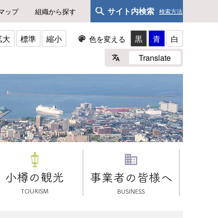
サイト内検索
マップ
組織から探す
検索方法
拡大
標準
縮小
黒
青
白
色を変える
Translate