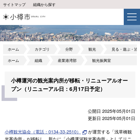
サイトマップ
組織から探す
ホーム
カテゴリ
分野
観光
見る・遊ぶ・泊
ホーム
組織
産業港湾部
観光振興室
小樽運河の観光案内所が移転・リニューアルオー
プン（リニューアル日：6月17日予定）
公開日 2025年05月01日
更新日 2025年05月01日
小樽観光協会（電話：0134-33-2510）
が運営する「浅草橋観
光案内所」が移転し、新たに「小樽運河観光案内所」としてリニ