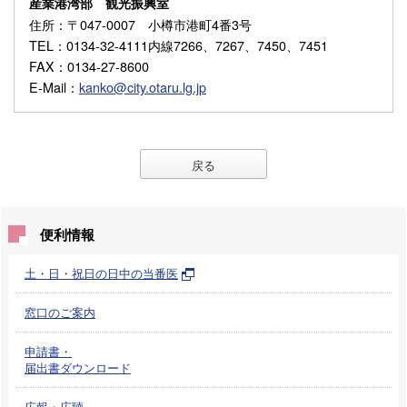
産業港湾部 観光振興室
住所
：〒047-0007 小樽市港町4番3号
TEL
：0134-32-4111内線7266、7267、7450、7451
FAX
：0134-27-8600
E-Mail
：
kanko@city.otaru.lg.jp
戻る
便利情報
土・日・祝日の日中の当番医
窓口のご案内
申請書・
届出書ダウンロード
広報・広聴