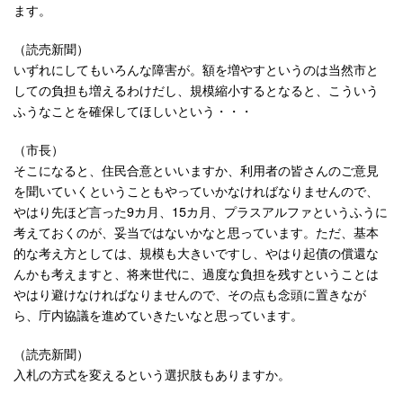
ます。
（読売新聞）
いずれにしてもいろんな障害が。額を増やすというのは当然市と
しての負担も増えるわけだし、規模縮小するとなると、こういう
ふうなことを確保してほしいという・・・
（市長）
そこになると、住民合意といいますか、利用者の皆さんのご意見
を聞いていくということもやっていかなければなりませんので、
やはり先ほど言った9カ月、15カ月、プラスアルファというふうに
考えておくのが、妥当ではないかなと思っています。ただ、基本
的な考え方としては、規模も大きいですし、やはり起債の償還な
んかも考えますと、将来世代に、過度な負担を残すということは
やはり避けなければなりませんので、その点も念頭に置きなが
ら、庁内協議を進めていきたいなと思っています。
（読売新聞）
入札の方式を変えるという選択肢もありますか。