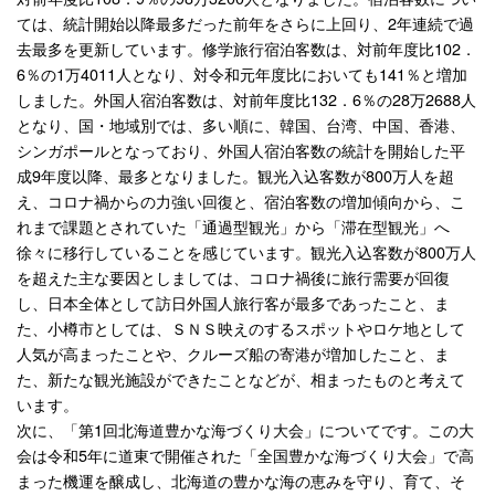
ては、統計開始以降最多だった前年をさらに上回り、2年連続で過
去最多を更新しています。修学旅行宿泊客数は、対前年度比102．
6％の1万4011人となり、対令和元年度比においても141％と増加
しました。外国人宿泊客数は、対前年度比132．6％の28万2688人
となり、国・地域別では、多い順に、韓国、台湾、中国、香港、
シンガポールとなっており、外国人宿泊客数の統計を開始した平
成9年度以降、最多となりました。観光入込客数が800万人を超
え、コロナ禍からの力強い回復と、宿泊客数の増加傾向から、こ
れまで課題とされていた「通過型観光」から「滞在型観光」へ
徐々に移行していることを感じています。観光入込客数が800万人
を超えた主な要因としましては、コロナ禍後に旅行需要が回復
し、日本全体として訪日外国人旅行客が最多であったこと、ま
た、小樽市としては、ＳＮＳ映えのするスポットやロケ地として
人気が高まったことや、クルーズ船の寄港が増加したこと、ま
た、新たな観光施設ができたことなどが、相まったものと考えて
います。
次に、「第1回北海道豊かな海づくり大会」についてです。この大
会は令和5年に道東で開催された「全国豊かな海づくり大会」で高
まった機運を醸成し、北海道の豊かな海の恵みを守り、育て、そ