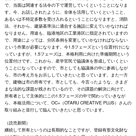
で、当面は関連する法令の下で運営していくということになりま
す。今、お話しされたように、全体を活用していくということ、
あるいは不特定多数を受け入れるということになりますと、消防
法、それから、建築基準法に適合する施設に変えていかなければ
なりません。用途も、臨港地区の工業港区に指定されていますの
で、用途によっては、分区条例を変更していかなければならない
という作業が必要になります。今1.5フェーズという位置付けにな
っていますが、1.5フェーズは、本格利用に向けた準備期間という
位置付けです。これから、産学官民で協議体を形成していくとい
うことになっていますので、市としても協議体の中に参画しなが
ら、市の考え方をお示ししていきたいと思っています。また一方
で、建物は市の所有です。市としても、今言ったような、さまざ
まな法的な課題が残されているので、その課題の解決に向けて、
所有者として主体的にこの1.5フェーズの中で関わっていきなが
ら、本格活用について、OC+（OTARU CREATIVE PLUS）さんの
取り組みと並行して臨んでいきたいと思っています。
（読売新聞）
継続して所有というのは長期的なことですが、登録有形文化財な