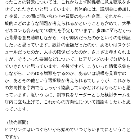
ったことの背景については、これからまず関係者に意見聴取をさ
せていただきたいと思っています。具体的には、説明会に参加し
た企業、この間に問い合わせや質疑のあった企業、それから、一
般的にどのような問題が考えられるかということも含めて、大手
ゼネコンも合わせて10数社を予定しています。参加に至らなかっ
た背景を意見聴取しながら、何が原因だったのかというのを検証
したいと思っています。設計の金額だったのか、あるいはスケジ
ュールだったのか、人手の確保だったのか、さまざま考えられま
すが、そういった要因などについて、ヒアリングの中で分析をし
ていきたいと思っています。今後ですが、こういった情報収集を
しながら、いわゆる増額をするのか、あるいは規模を見直すの
か、あとその他という選択肢が考えられるでしょうが、これから
の方向性を庁内でもしっかり協議していかなければならないと思
っています。近いうちに、副市長をリーダーとした検討チームを
庁内に立ち上げて、これからの方向性について議論をしたいと思
っています。
（読売新聞）
ヒアリングはいつぐらいから始めていつぐらいまでにということ
ですか。