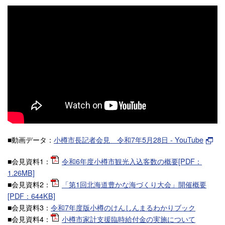
■動画データ：
小樽市長記者会見 令和7年5月28日 - YouTube
■会見資料1：
令和6年度小樽市観光入込客数の概要[PDF：
1.26MB]
■会見資料2：
「第1回北海道豊かな海づくり大会」開催概要
[PDF：644KB]
■会見資料3：
令和7年度版小樽のけんしんまるわかりブック
■会見資料4：
小樽市家計支援臨時給付金の実施について