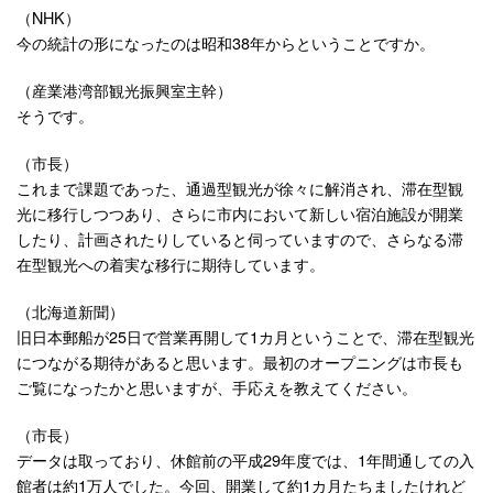
（NHK）
今の統計の形になったのは昭和38年からということですか。
（産業港湾部観光振興室主幹）
そうです。
（市長）
これまで課題であった、通過型観光が徐々に解消され、滞在型観
光に移行しつつあり、さらに市内において新しい宿泊施設が開業
したり、計画されたりしていると伺っていますので、さらなる滞
在型観光への着実な移行に期待しています。
（北海道新聞）
旧日本郵船が25日で営業再開して1カ月ということで、滞在型観光
につながる期待があると思います。最初のオープニングは市長も
ご覧になったかと思いますが、手応えを教えてください。
（市長）
データは取っており、休館前の平成29年度では、1年間通しての入
館者は約1万人でした。今回、開業して約1カ月たちましたけれど