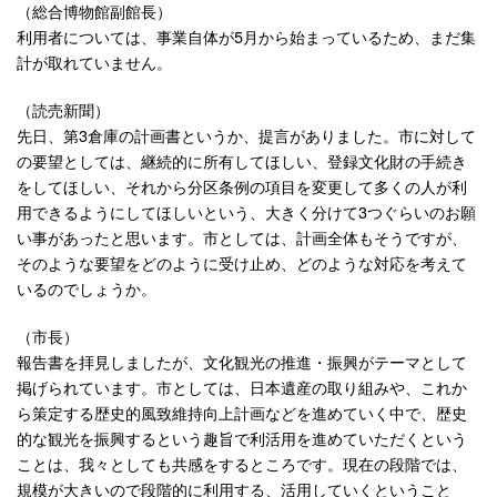
（総合博物館副館長）
利用者については、事業自体が5月から始まっているため、まだ集
計が取れていません。
（読売新聞）
先日、第3倉庫の計画書というか、提言がありました。市に対して
の要望としては、継続的に所有してほしい、登録文化財の手続き
をしてほしい、それから分区条例の項目を変更して多くの人が利
用できるようにしてほしいという、大きく分けて3つぐらいのお願
い事があったと思います。市としては、計画全体もそうですが、
そのような要望をどのように受け止め、どのような対応を考えて
いるのでしょうか。
（市長）
報告書を拝見しましたが、文化観光の推進・振興がテーマとして
掲げられています。市としては、日本遺産の取り組みや、これか
ら策定する歴史的風致維持向上計画などを進めていく中で、歴史
的な観光を振興するという趣旨で利活用を進めていただくという
ことは、我々としても共感をするところです。現在の段階では、
規模が大きいので段階的に利用する、活用していくということ