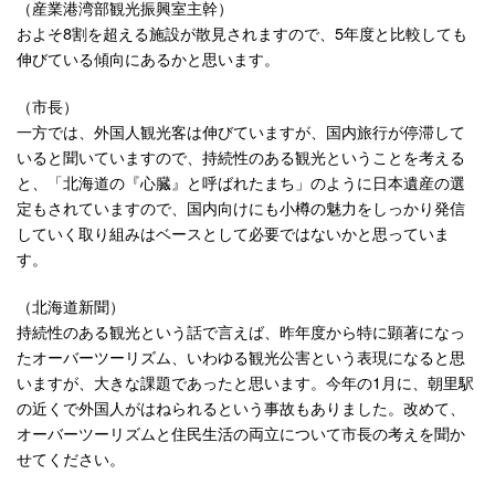
（産業港湾部観光振興室主幹）
およそ8割を超える施設が散見されますので、5年度と比較しても
伸びている傾向にあるかと思います。
（市長）
一方では、外国人観光客は伸びていますが、国内旅行が停滞して
いると聞いていますので、持続性のある観光ということを考える
と、「北海道の『心臓』と呼ばれたまち」のように日本遺産の選
定もされていますので、国内向けにも小樽の魅力をしっかり発信
していく取り組みはベースとして必要ではないかと思っていま
す。
（北海道新聞）
持続性のある観光という話で言えば、昨年度から特に顕著になっ
たオーバーツーリズム、いわゆる観光公害という表現になると思
いますが、大きな課題であったと思います。今年の1月に、朝里駅
の近くで外国人がはねられるという事故もありました。改めて、
オーバーツーリズムと住民生活の両立について市長の考えを聞か
せてください。