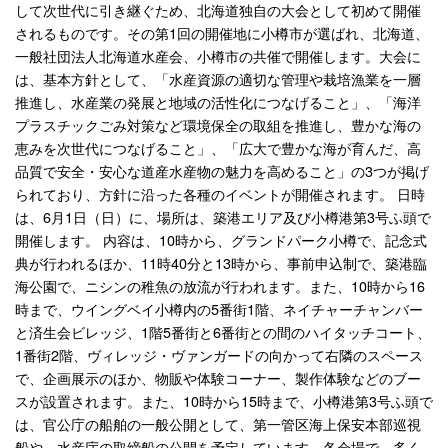
して次世代に引き継ぐため、北海道独自の大会として初めて開催
されるものです。その第1回の開催地に小樽市が選ばれ、北海道、
一般社団法人北海道水産会、小樽市の共催で開催します。大会に
は、基本方針として、「水産資源の適切な管理や栽培漁業を一層
推進し、水産業の発展と地域の活性化につなげること」、「海洋
プラスチックごみ対策など環境保全の取組を推進し、豊かな海の
恵みを次世代につなげること」、「広大で豊かな海が育んだ、高
品質で安全・安心な道産水産物の魅力を高めること」の3つが掲げ
られており、方針に沿った各種のイベントが開催されます。 日時
は、6月1日（日）に、場所は、築港エリア及び小樽港第3号ふ頭で
開催します。 内容は、10時から、グランドパーク小樽で、記念式
典が行われるほか、11時40分と13時から、事前申込制で、築港臨
海公園で、ニシンの稚魚の放流が行われます。また、10時から16
時まで、ウイングベイ小樽内の5番街1階、ネイチャーチャンバー
と済生会ビレッジ、1階5番街と6番街との間のハイタッチコート、
1番街2階、ヴィレッジ・ヴァンガードの向かって右隣のスペース
で、企画展示のほか、物販や体験コーナー、製作体験などのブー
スが設置されます。また、10時から15時まで、小樽港第3号ふ頭で
は、官公庁の船舶の一般公開として、第一管区海上保安本部巡視
船や、水産庁の取締船の公開を予定しています。各会場で、多く