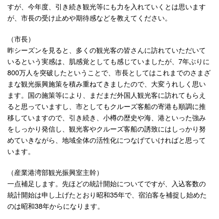
すが、今年度、引き続き観光等にも力を入れていくとは思います
が、市長の受け止めや期待感などを教えてください。
（市長）
昨シーズンを見ると、多くの観光客の皆さんに訪れていただいて
いるという実感は、肌感覚としても感じていましたが、7年ぶりに
800万人を突破したということで、市長としてはこれまでのさまざ
まな観光振興施策を積み重ねてきましたので、大変うれしく思い
ます。国の施策等により、まだまだ外国人観光客に訪れてもらえ
ると思っていますし、市としてもクルーズ客船の寄港も順調に推
移していますので、引き続き、小樽の歴史や海、港といった強み
をしっかり発信し、観光客やクルーズ客船の誘致にはしっかり努
めていきながら、地域全体の活性化につなげていければと思って
います。
（産業港湾部観光振興室主幹）
一点補足します。先ほどの統計開始についてですが、入込客数の
統計開始は申し上げたとおり昭和35年で、宿泊客を補捉し始めた
のは昭和38年からになります。