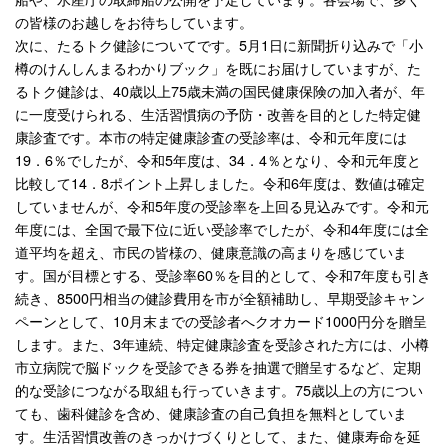
の皆様のお越しをお待ちしています。
次に、たるトク健診についてです。5月1日に新聞折り込みで「小
樽のけんしんまるわかりブック」を既にお届けしていますが、た
るトク健診は、40歳以上75歳未満の国民健康保険の加入者が、年
に一度受けられる、生活習慣病の予防・改善を目的とした特定健
康診査です。本市の特定健康診査の受診率は、令和元年度には
19．6％でしたが、令和5年度は、34．4％となり、令和元年度と
比較して14．8ポイント上昇しました。令和6年度は、数値は確定
していませんが、令和5年度の受診率を上回る見込みです。令和元
年度には、全国で最下位に近い受診率でしたが、令和4年度には全
道平均を超え、市民の皆様の、健康意識の高まりを感じていま
す。国が目標とする、受診率60％を目的として、令和7年度も引き
続き、8500円相当の健診費用を市が全額補助し、早期受診キャン
ペーンとして、10月末までの受診者へクオカード1000円分を贈呈
します。また、3年連続、特定健康診査を受診された方には、小樽
市立病院で脳ドックを受診できる券を抽選で贈呈するなど、定期
的な受診につながる取組も行っていきます。75歳以上の方につい
ても、歯科健診を含め、健康診査の自己負担を無料としていま
す。生活習慣改善のきっかけづくりとして、また、健康寿命を延