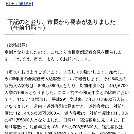
[PDF：561KB]
下記のとおり、市長から発表がありました
（午前11時～）
（総務部長）
定刻となりましたので、これより市長定例記者会見を開催しま
す。それでは、市長、よろしくお願いします。
（市長）おはようございます。よろしくお願いします。始めに、
令和6年度の全期観光入込客数について報告します。令和6年度の
観光入込客数は、806万8800人となり、対前年度比は、45万6700
人増の106％となりました。コロナ前の令和元年度との比較におい
ても、115．4％増加し、平成29年度以来、7年ぶりの800万人超え
となりました。道内・道外客別に見ますと、道外客数は、対前年
度比112．4％の335万3500人、道内客数は、対前年度比101．9％
の471万5300人となりました。日帰り・宿泊客別に見ますと、日
帰り客数は、対前年度比105．6％の708万5600人、宿泊客数は、
対前年度比108．9％の98万3200人となりました。宿泊客数につい