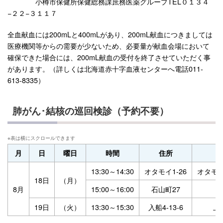
小樽市保健所保健総務課庶務医薬グループTEL０１３４
−２２−３１１７
全血献血には200mLと400mLがあり、200mL献血につきましては
医療機関等からの需要が少ないため、必要量が献血会場において
確保できた場合には、200mL献血の受付を終了させていただく事
があります。（詳しくは北海道赤十字血液センターへ電話011-
613-8335）
肺がん･結核の巡回検診（予約不要）
月
日
曜日
時間
住所
13:30～14:30
オタモイ1-26
オタモ
18日
（月）
8月
15:00～16:00
石山町27
19日
（火）
13:30～15:30
入船4-13-6
上