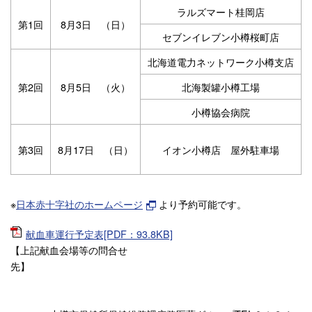
ラルズマート桂岡店
第1回
8月3日 （日）
セブンイレブン小樽桜町店
北海道電力ネットワーク小樽支店
第2回
8月5日 （火）
北海製罐小樽工場
小樽協会病院
第3回
8月17日 （日）
イオン小樽店 屋外駐車場
※
日本赤十字社のホームページ
より予約可能です。
献血車運行予定表[PDF：93.8KB]
【上記献血会場等の問合せ
先】