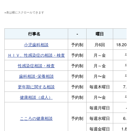
行事名
-
曜日
小児歯科相談
予約制
月6回
18.20.2
ＨＩＶ、性感染症の相談・検査
予約制
月～金
平
性感染症相談・検査
予約制
月～金
平
歯科相談･栄養相談
予約制
月〜金
平
更年期に関する相談
予約制
毎週木曜日
7.1
健康相談（成人）
予約制
月〜金
平
毎週月曜日
4.
こころの健康相談
予約制
毎週水曜日
6.1
毎週金曜日
1.8.