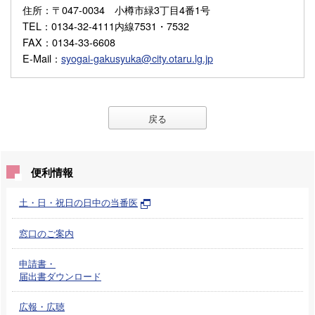
住所
：〒047-0034 小樽市緑3丁目4番1号
TEL
：0134-32-4111内線7531・7532
FAX
：0134-33-6608
E-Mail
：
syogai-gakusyuka@city.otaru.lg.jp
戻る
便利情報
土・日・祝日の日中の当番医
窓口のご案内
申請書・
届出書ダウンロード
広報・広聴