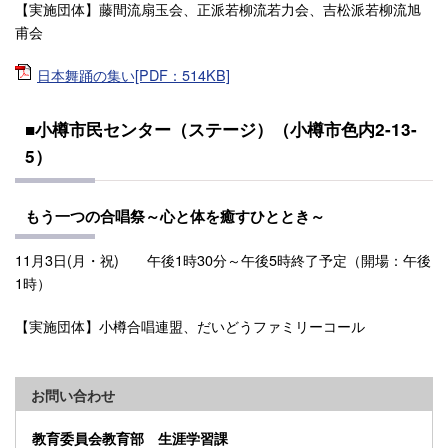
【実施団体】藤間流扇玉会、正派若柳流若力会、吉松派若柳流旭
甫会
日本舞踊の集い[PDF：514KB]
■小樽市民センター（ステージ）（小樽市色内2-13-
5）
もう一つの合唱祭～心と体を癒すひととき～
11月3日(月・祝) 午後1時30分～午後5時終了予定（開場：午後
1時）
【実施団体】小樽合唱連盟、だいどうファミリーコール
お問い合わせ
教育委員会教育部 生涯学習課