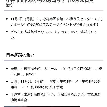
小樽市文化祭からのお知らせ（10月30日更
新）
11月3日（月祝）に、小樽市民会館・小樽市民センター（マリ
ンホール）の2会場にてステージイベントが開催されます！
どちらも入場無料となっていますので、ぜひご来場くださ
い。
日本舞踊の集い
会場：小樽市民会館 大ホール （住所：〒047-0024 小樽
市花園5丁目3-1）
日時：11月3日（月祝） 開場：午後1時 ／ 午後1時30分
開演 ～ 午後3時30分頃終了予定
【運営・出演】藤間流扇玉会、正派若柳流若力会、吉松派若
柳流旭甫会