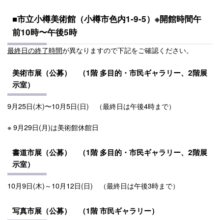
■市立小樽美術館（小樽市色内1‐9‐5
）
※開館時間午
前10時〜午後5時
最終日の終了時間
が異なりますので下記をご確認ください。
美術市展（公募） （
1階
多目的・
市民ギャラリー、2階展
示室
）
9月25日(木)〜10月5日(日)
（最終日は午後4時まで）
※ 9月29日(月)は美術館休館日
書道市展（公募） （
1階
多目的・
市民ギャラリー、2階展
示室
）
10月9日(木)～10月12日(日)
（最終日は午後3時まで）
写真市
展（公募）
（1階 市民ギャラリー）