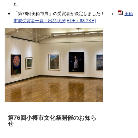
た！
「第78回美術市展」の受賞者が決定しました！ →
美術
市展受賞者一覧・出品状況[PDF：93.7KB]
第76回小樽市文化祭開催のお知ら
せ