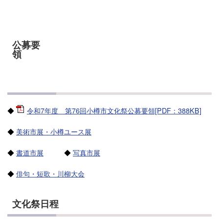
公募要
領
◆
令和7年度 第76回小樽市文化祭公募要領[PDF：388KB]
◆
美術市展・小樽ユース展
◆
書道市展
◆
写真市展
◆
俳句・短歌・川柳大会
文化祭日程