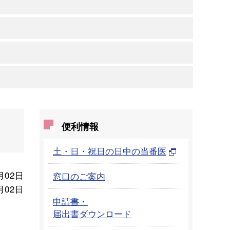
便利情報
土・日・祝日の日中の当番医
月02日
窓口のご案内
月02日
申請書・
届出書ダウンロード