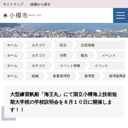
サイトマップ
組織から探す
ホーム
カテゴリ
区分
注目情報
ホーム
カテゴリ
分野
観光
イベント
ホーム
カテゴリ
イベント情報
イベント
ホーム
組織
産業港湾部
港湾室
港湾振興課
大型練習帆船「海王丸」にて国立小樽海上技術短
期大学校の学校説明会を８月１０日に開催しま
す！！