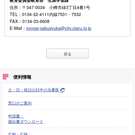
教育委員会教育部 生涯学習課
住所
：〒047-0034 小樽市緑3丁目4番1号
TEL
：0134-32-4111内線7531・7532
FAX
：0134-33-6608
E-Mail
：
syogai-gakusyuka@city.otaru.lg.jp
戻る
便利情報
土・日・祝日の日中の当番医
窓口のご案内
申請書・
届出書ダウンロード
広報・広聴