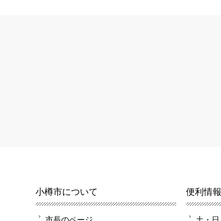
小樽市について
便利情
市長のページ
土・日