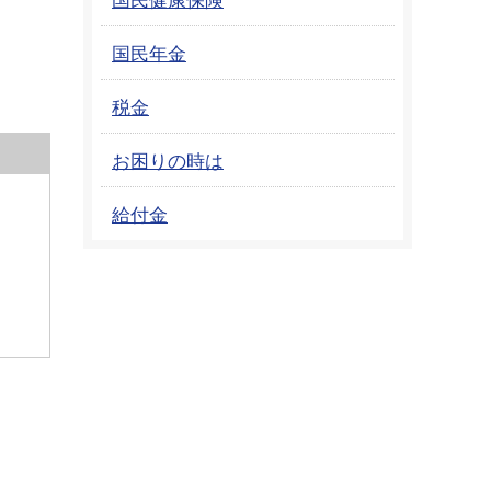
国民年金
税金
お困りの時は
給付金