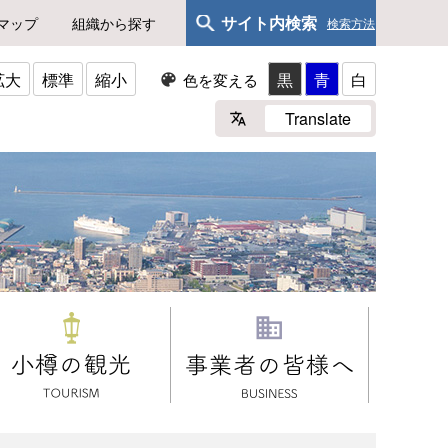
サイト内検索
マップ
組織から探す
検索方法
拡大
標準
縮小
黒
青
白
色を変える
Translate