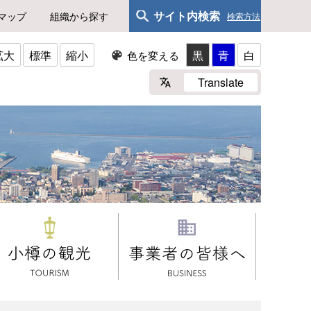
サイト内検索
マップ
組織から探す
検索方法
拡大
標準
縮小
黒
青
白
色を変える
Translate