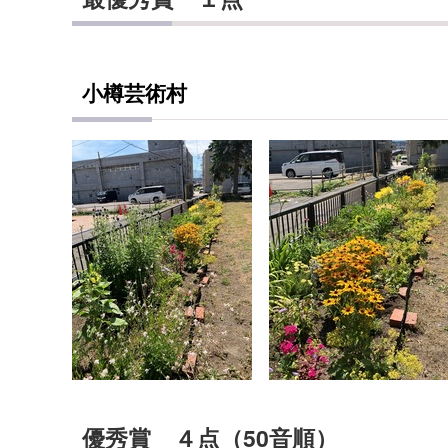
小樽芸術村
優秀賞 ４点（50音順）