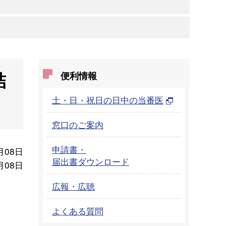
結
便利情報
土・日・祝日の日中の当番医
窓口のご案内
申請書・
月08日
届出書ダウンロード
月08日
広報・広聴
よくある質問