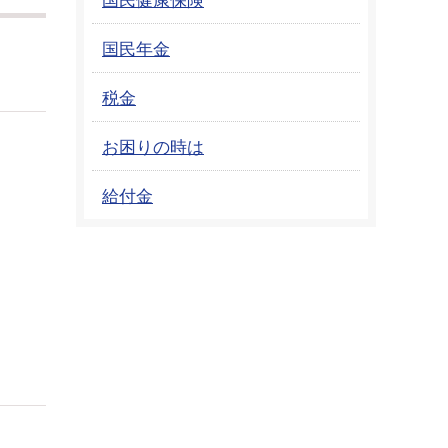
国民年金
税金
お困りの時は
給付金