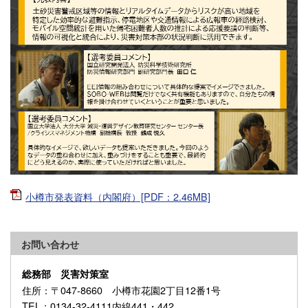
小樽市発表資料（内閣府）[PDF：2.46MB]
お問い合わせ
総務部 災害対策室
住所
：〒047-8660 小樽市花園2丁目12番1号
TEL
：0134-32-4111内線441・442