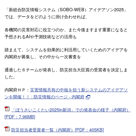
「新総合防災情報システム（SOBO-WEB）アイデアソン2025」
では、データをどのように掛け合わせれば、
各機関の災害対応に役立つのか、また今後ますます重要になると
予想されるAIや予測技術などの活用も
踏まえて、システムを効果的に利活用していくためのアイデアを
内閣府が募集し、その中から一次審査を
通過した６チームが発表し、防災担当大臣賞の受賞者を決定しま
した。
内閣府ＨＰ：
災害情報共有の中核を担う新システムのアイデアソ
ンを開催！！ : 防災情報のページ - 内閣府
「ぼうさいこくたい2025in新潟」での発表会の様子（内閣府）
[PDF：7.96MB]
防災担当者受賞者一覧（内閣府）[PDF：405KB]