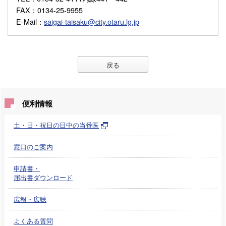
FAX
：0134-25-9955
E-Mail
：
saigai-taisaku@city.otaru.lg.jp
戻る
便利情報
土・日・祝日の日中の当番医
窓口のご案内
申請書・
届出書ダウンロード
広報・広聴
よくある質問