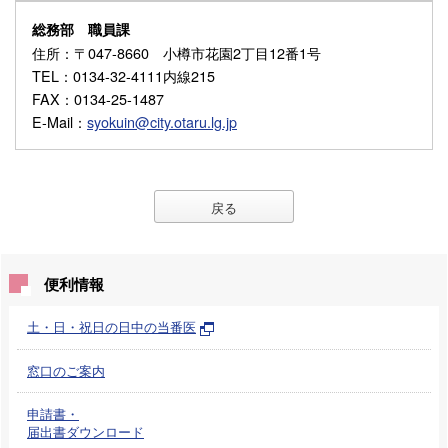
総務部 職員課
住所
：〒047-8660 小樽市花園2丁目12番1号
TEL
：0134-32-4111内線215
FAX
：0134-25-1487
E-Mail
：
syokuin@city.otaru.lg.jp
戻る
便利情報
土・日・祝日の日中の当番医
窓口のご案内
申請書・
届出書ダウンロード