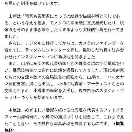
を用いた制作を続けています。
山岸は「写真も美術家にとっての絵具や描画材料と同じであ
る」という考えを抱き、モノクロの印画紙に直接感光したり、現
像液をそのまま撒き散らしたりするような実験的行為を行ってき
ました。
さらに、デジタルに移行してからは、カメラのファインダーを
覗かずに、ランダムにシャッターを押し、撮影した写真を組み合
わせたインスタレーションに新境地を開きました。
また、山岸は多くの現代美術家たちの展覧会場の空間構成を担
い、展示技術並びに造作に信頼を獲得してきました。現代美術家
たちとの交流や数々の会場設営の経験から、山岸は、「ハルカヤ
マ藝術要塞」展にも出品し、小樽の写真家・アーティストらとの
交流も生まれ、小樽市の民家を入手し、現在自身のスタジオ・ギ
ャラリーづくりを始めています。
本展は、めざましい活躍を続ける北海道を代表するフォトグラ
ファー山岸靖司の、小樽での拠点づくりを記念して、これまで見
たこともない、その独自な写真表現を展覧するものです。
（観覧
無料）