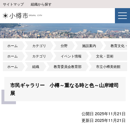
サイトマップ
組織から探す
ホーム
カテゴリ
分野
施設案内
教育文化・
ホーム
カテゴリ
イベント情報
文化・芸術
ホーム
組織
教育委員会教育部
市立小樽美術館
市民ギャラリー 小樽～重なる時と色～山岸靖司
展
公開日 2025年11月21日
更新日 2025年11月21日