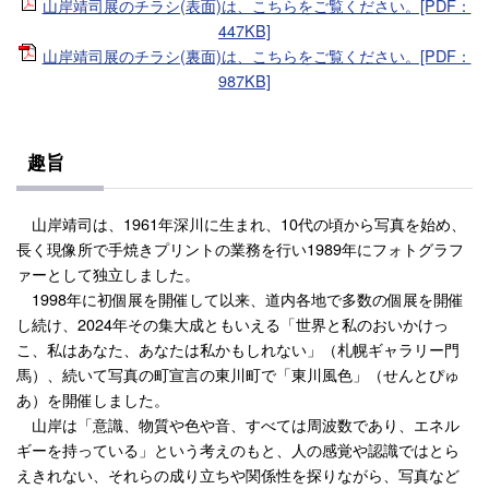
山岸靖司展のチラシ(表面)は、こちらをご覧ください。[PDF：
447KB]
山岸靖司展のチラシ(裏面)は、こちらをご覧ください。[PDF：
987KB]
趣旨
山岸靖司は、1961年深川に生まれ、10代の頃から写真を始め、
長く現像所で手焼きプリントの業務を行い1989年にフォトグラフ
ァーとして独立しました。
1998年に初個展を開催して以来、道内各地で多数の個展を開催
し続け、2024年その集大成ともいえる「世界と私のおいかけっ
こ、私はあなた、あなたは私かもしれない」（札幌ギャラリー門
馬）、続いて写真の町宣言の東川町で「東川風色」（せんとぴゅ
あ）を開催しました。
山岸は「意識、物質や色や音、すべては周波数であり、エネル
ギーを持っている」という考えのもと、人の感覚や認識ではとら
えきれない、それらの成り立ちや関係性を探りながら、写真など