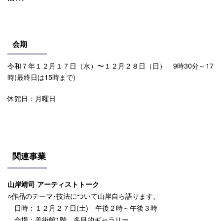
会期
令和７年１２月１７日（水）〜１２月２８日（日） 9時30分～17
時(最終日は15時まで)
休館日：月曜日
関連事業
山岸靖司 アーティストトーク
作品のテーマ･技法について山岸自ら語ります。
○
日時：１２月２７日(土) 午後２時～午後３時
会場：美術館1階 多目的ギャラリー