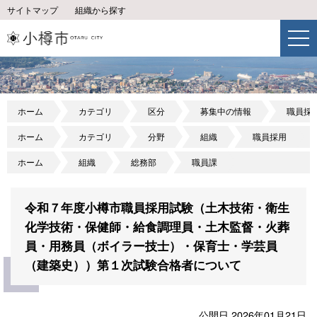
サイトマップ
組織から探す
ホーム
カテゴリ
区分
募集中の情報
職員採
ホーム
カテゴリ
分野
組織
職員採用
ホーム
組織
総務部
職員課
令和７年度小樽市職員採用試験（土木技術・衛生
化学技術・保健師・給食調理員・土木監督・火葬
員・用務員（ボイラー技士）・保育士・学芸員
（建築史））第１次試験合格者について
公開日 2026年01月21日