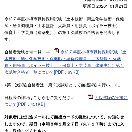
更新日 2026年01月21日
令和７年度小樽市職員採用試験（土木技術・衛生化学技術・保健
師・給食調理員・土木監督・火葬員・用務員（ボイラー技士）・
保育士・学芸員（建築史））の第１次試験の合格者を発表しま
す。
合格者受験番号一覧 →
令和７年度小樽市職員採用試験（土
木技術・衛生化学技術・保健師・給食調理員・土木監督・ 火葬
員・用務員（ボイラー技士）・保育士・学芸員（建築史））第１
次試験合格者一覧について[PDF：69KB]
※第１次試験合格者は、第２次試験として面接試験を行います。
日程等の詳細はこちらをご覧ください →
面接試験の実施に
ついて[PDF：451KB]
対象者には別途メールにて面接カードの提出について、お知らせ
しますので、期日（令和８年１月２７日（火）１７時）までに入
力・送信してください。