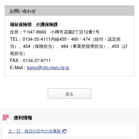
お問い合わせ
福祉保険部 介護保険課
住所
：〒047-8660 小樽市花園2丁目12番1号
TEL
：0134-32-4111内線455・460・474（給付・認定担
当）、454（保険担当）、484（事業所指導担当）、453（計
画担当）
FAX
：0134-27-6711
E-Mail
：
kaigo@city.otaru.lg.jp
戻る
便利情報
土・日・祝日の日中の当番医