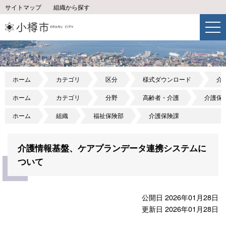
サイトマップ
組織から探す
ホーム
カテゴリ
区分
様式ダウンロード
介
ホーム
カテゴリ
分野
高齢者・介護
介護保
ホーム
組織
福祉保険部
介護保険課
介護情報基盤、ケアプランデータ連携システムに
ついて
公開日 2026年01月28日
更新日 2026年01月28日