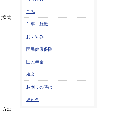
ごみ
（様式
仕事・就職
おくやみ
国民健康保険
国民年金
税金
お困りの時は
給付金
た方に