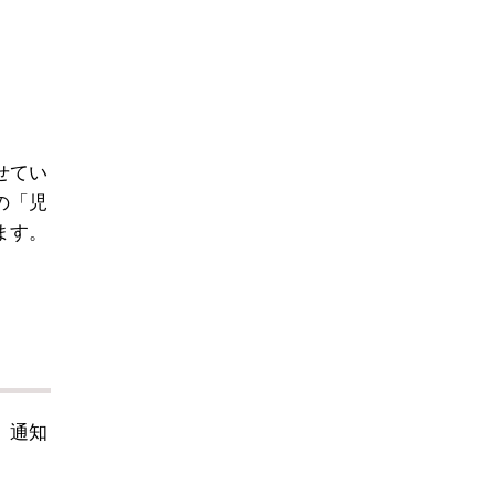
せてい
の「児
ます。
。通知