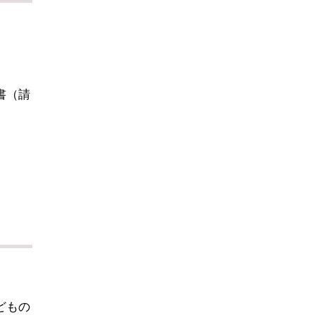
書（請
どもの