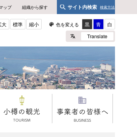
サイト内検索
マップ
組織から探す
検索方法
拡大
標準
縮小
黒
青
白
色を変える
Translate