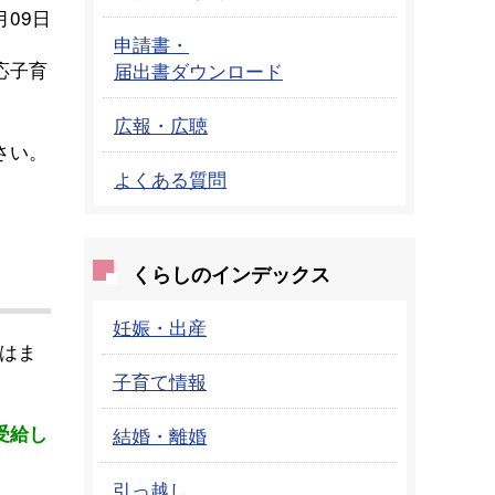
月09日
申請書・
応子育
届出書ダウンロード
広報・広聴
さい。
よくある質問
くらしのインデックス
妊娠・出産
はま
子育て情報
受給し
結婚・離婚
引っ越し