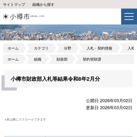
サイトマップ
組織から探す
ホーム
カテゴリ
分野
入札・契約情報
入札
ホーム
組織
財政部
契約管財課
小樽市財政部入札等結果令和8年2月分
公開日 2026年03月02日
更新日 2026年03月02日