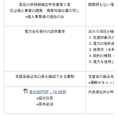
直近の所得税確定申告書第１表
開業間もない場合
又は個人事業の開業・廃業等届出書の写し
※個人事業者の場合のみ
電力会社発行の請求書等
次の５項目が確認
１.支援対象月の
２.電力の契約者
３.使用月（令和
４.契約の種類（
５.電力を使用し
支援金振込先口座を確認できる書類
支援金の振込先と
※通帳やキャッシ
委任状[PDF：74.2KB]
代表者以外が申請
※提出任意
※原本必須