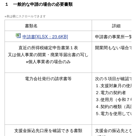
１ 一般的な申請の場合の必要書類
書類名
詳
申請書[XLSX：23.6KB]
申請書の事業所一覧
直近の所得税確定申告書第１表
開業間もない場合で
又は個人事業の開業・廃業等届出書の写し
※個人事業者の場合のみ
電力会社発行の請求書等
次の５項目が確認で
１.支援対象月の使用
２.電力の契約者
３.使用月（令和７
４.契約の種類（高圧
５.電力を使用してい
支援金振込先口座を確認できる書類
支援金の振込先とな