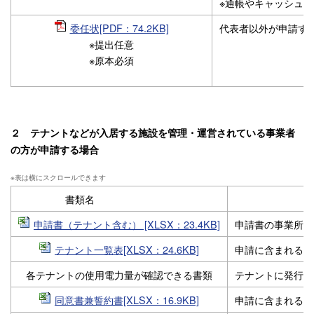
※通帳やキャッシュ
委任状[PDF：74.2KB]
代表者以外が申請す
※提出任意
※原本必須
２ テナントなどが入居する施設を管理・運営されている事業者
の方が申請する場合
書類名
申請書（テナント含む） [XLSX：23.4KB]
申請書の事業所一
テナント一覧表[XLSX：24.6KB]
申請に含まれるテ
各テナントの使用電力量が確認できる書類
テナントに発行し
同意書兼誓約書[XLSX：16.9KB]
申請に含まれるす