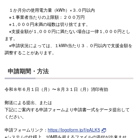
１か月分の使用電力量（kWh）×３.０円以内
※１事業者当たりの上限額：２００万円
※１,０００円未満の端数は切り捨てます。
※支援金額が１,０００円に満たない場合は一律１,０００円とし
ます。
※申請状況によっては、１kWh当たり３．０円以内で支援金額を
調整することがあります。
申請期間・方法
令和８年６月１日（月）〜８月３１日（月）消印有効
郵送による提出、または
下記にご案内する申請フォームより申請書一式をデータ提出して
ください。
申請フォームリンク：
https://logoform.jp/f/eALK5
※システムの仕様上、10MBを超えるファイルの添付が出来ませ