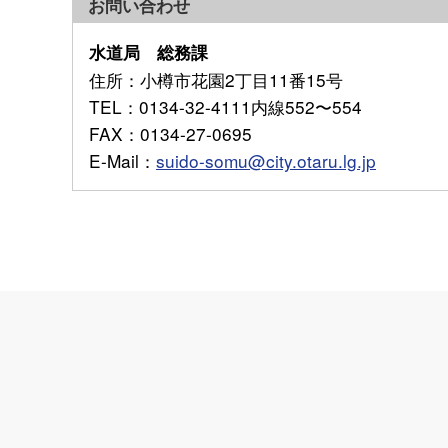
お問い合わせ
水道局 総務課
住所
：小樽市花園2丁目11番15号
TEL
：0134-32-4111内線552〜554
FAX
：0134-27-0695
E-Mail
：
suido-somu@city.otaru.lg.jp