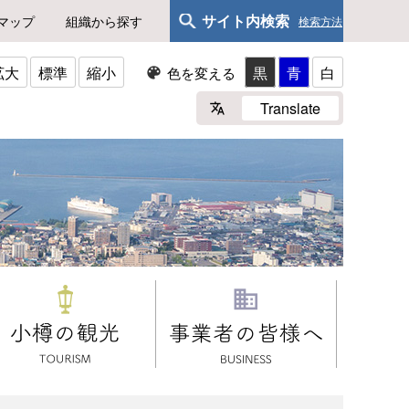
サイト内検索
マップ
組織から探す
検索方法
拡大
標準
縮小
黒
青
白
色を変える
Translate