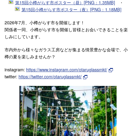
第15回小樽がらす市ポスター（昼）[PNG：1.35MB]
・
第15回小樽がらす市ポスター（夜）[PNG：1.18MB]
2026年7月、小樽がらす市を開催します！
関係者一同、小樽がらす市を開催し皆様とお会いできることを楽
しみにしています。
市内外から様々なガラス工房などが集まる情景豊かな会場で、小
樽の夏を楽しみませんか？
instagram:
https://www.instagram.com/otaruglassmkt/
twitter:
https://twitter.com/otaruglassmkt/