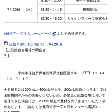
9:30～12:00
小樽開発建設部
7月30日 （木）
13:45～14:45
小樽郵便局
15:30～16:30
カイゲンファーマ株式会社
※
日本赤十字社のホームページ
より予約可能です。
献血車運行予定表[PDF：84.2KB]
【上記献血会場等の問合せ
先】
小樽市保健所保健総務課庶務医薬グループTEL０１３４
−２２−３１１７
全血献血には200mLと400mLがあり、200mL献血につきましては
医療機関等からの需要が少ないため、必要量が献血会場において
確保できた場合には、200mL献血の受付を終了させていただく事
があります。（詳しくは北海道赤十字血液センターへ電話011-