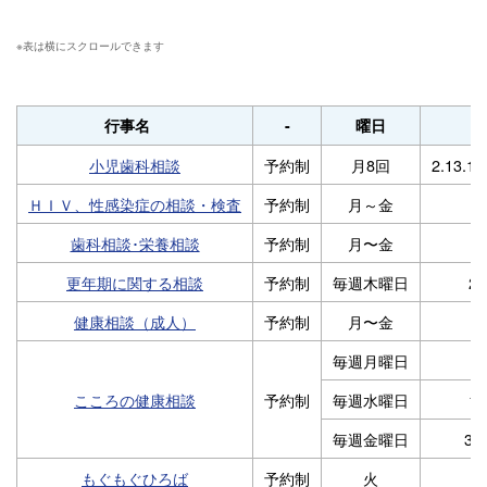
行事名
-
曜日
小児歯科相談
予約制
月8回
2.13.15
ＨＩＶ、性感染症の相談・検査
予約制
月～金
歯科相談･栄養相談
予約制
月〜金
更年期に関する相談
予約制
毎週木曜日
2.
健康相談（成人）
予約制
月〜金
毎週月曜日
こころの健康相談
予約制
毎週水曜日
1.
毎週金曜日
3.1
もぐもぐひろば
予約制
火