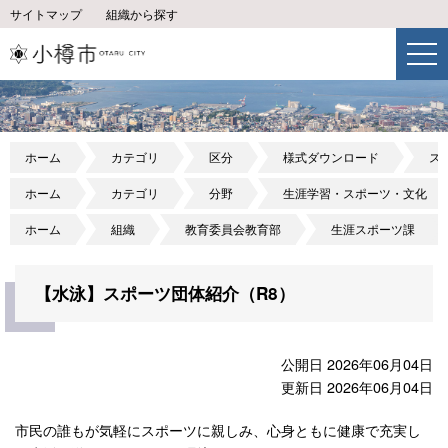
サイトマップ
組織から探す
ホーム
カテゴリ
区分
様式ダウンロード
ス
ホーム
カテゴリ
分野
生涯学習・スポーツ・文化
ホーム
組織
教育委員会教育部
生涯スポーツ課
【水泳】スポーツ団体紹介（R8）
公開日 2026年06月04日
更新日 2026年06月04日
市民の誰もが気軽にスポーツに親しみ、心身ともに健康で充実し