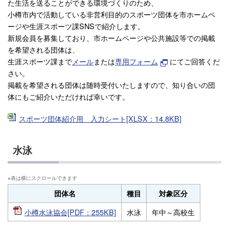
た生活を送ることができる環境づくりのため、
小樽市内で活動している非営利目的のスポーツ団体を市ホームペ
ージや生涯スポーツ課SNSで紹介します。
新規会員を募集しており、市ホームページや公共施設等での掲載
を希望される団体は、
生涯スポーツ課まで
メール
または
専用フォーム
にてご回答くだ
さい。
掲載を希望される団体は随時受付いたしますので、知り合いの団
体にもご紹介いただければ幸いです。
スポーツ団体紹介用 入力シート[XLSX：14.8KB]
水泳
団体名
種目
対象区分
小樽水泳協会[PDF：255KB]
水泳
年中～高校生