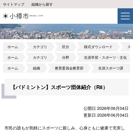
サイトマップ
組織から探す
ホーム
カテゴリ
区分
様式ダウンロード
ス
ホーム
カテゴリ
分野
生涯学習・スポーツ・文化
ホーム
組織
教育委員会教育部
生涯スポーツ課
【バドミントン】スポーツ団体紹介（R8）
公開日 2026年06月04日
更新日 2026年06月04日
市民の誰もが気軽にスポーツに親しみ、心身ともに健康で充実し