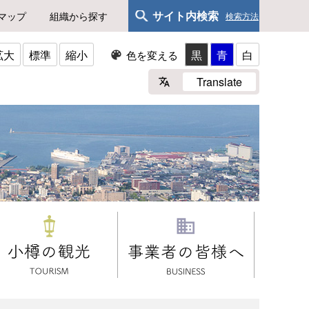
サイト内検索
マップ
組織から探す
検索方法
拡大
標準
縮小
黒
青
白
色を変える
Translate