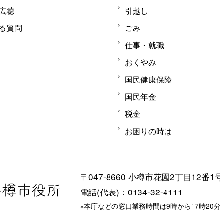
広聴
引越し
る質問
ごみ
仕事・就職
おくやみ
国民健康保険
国民年金
税金
お困りの時は
〒047-8660 小樽市花園2丁目12番1
電話(代表)：0134-32-4111
※本庁などの窓口業務時間は9時から17時20