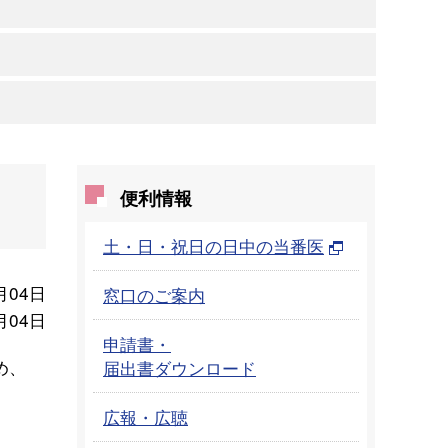
便利情報
土・日・祝日の日中の当番医
月04日
窓口のご案内
月04日
申請書・
め、
届出書ダウンロード
広報・広聴