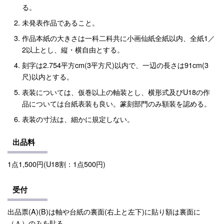
る。
未発表作品であること。
作品本紙の大きさは一科二科共に小画仙紙全紙以内、全紙1／
2以上とし、縦・横自由とする。
刻字は2.754平方cm(3平方尺)以内で、一辺の長さは91cm(3
尺)以内とする。
表装については、仮巻以上の軸装とし、横形式及びU18の作
品については台紙表装も良い。篆刻部門のみ額装を認める。
表装の寸法は、細かに規定しない。
出品料
1点1,500円(U18割：1点500円)
受付
出品票(A)(B)は軸や台紙の裏面(右上と左下)に貼り額は裏面に
（Ａ）のみを貼る。