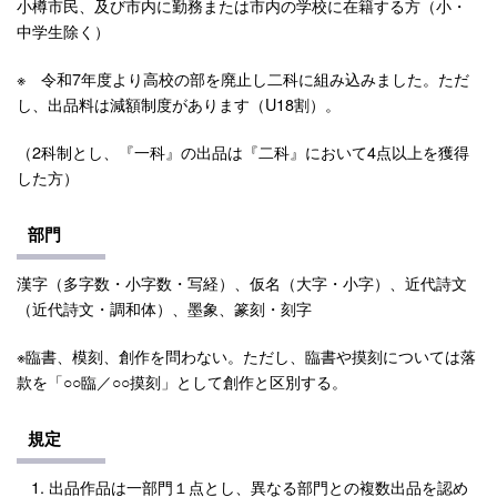
小樽市民、及び市内に勤務または市内の学校に在籍する方（小・
中学生除く）
※ 令和7年度より高校の部を廃止し二科に組み込みました。ただ
し、出品料は減額制度があります（U18割）。
（2科制とし、『一科』の出品は『二科』において4点以上を獲得
した方）
部門
漢字（多字数・小字数・写経）、仮名（大字・小字）、近代詩文
（近代詩文・調和体）、墨象、篆刻・刻字
※臨書、模刻、創作を問わない。ただし、臨書や摸刻については落
款を「○○臨／○○摸刻」として創作と区別する。
規定
出品作品は一部門１点とし、異なる部門との複数出品を認め