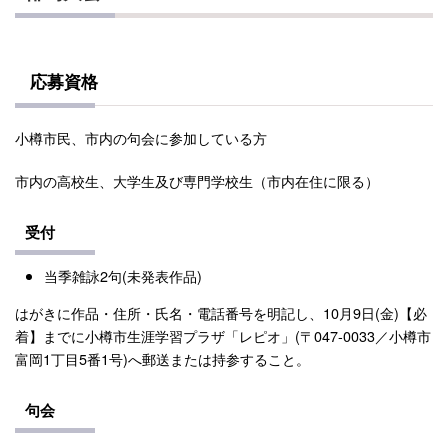
応募資格
小樽市民、市内の句会に参加している方
市内の高校生、大学生及び専門学校生（市内在住に限る）
受付
当季雑詠2句(未発表作品)
はがきに作品・住所・氏名・電話番号を明記し、10月9日(金)【必
着】までに小樽市生涯学習プラザ「レピオ」(〒047-0033／小樽市
富岡1丁目5番1号)へ郵送または持参すること。
句会