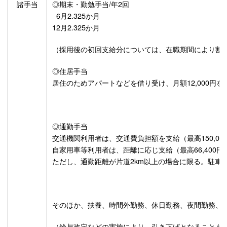
諸手当
◎期末・勤勉手当/年2回
6月2.325か月
12月2.325か月
（採用後の初回支給分については、在職期間により割
◎住居手当
居住のためアパートなどを借り受け、月額12,000円を
◎通勤手当
交通機関利用者は、交通費負担額を支給（最高150,00
自家用車等利用者は、距離に応じ支給（最高66,400円
ただし、通勤距離が片道2km以上の場合に限る。駐車
そのほか、扶養、時間外勤務、休日勤務、夜間勤務、
（給与改定などの実施により、引き下げとなることも