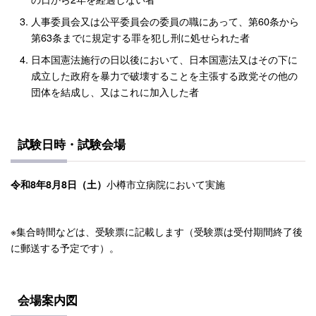
人事委員会又は公平委員会の委員の職にあって、第60条から
第63条までに規定する罪を犯し刑に処せられた者
日本国憲法施行の日以後において、日本国憲法又はその下に
成立した政府を暴力で破壊することを主張する政党その他の
団体を結成し、又はこれに加入した者
試験日時・試験会場
小樽市立病院において実施
令和8年8月8日（土）
※集合時間などは、受験票に記載します（受験票は受付期間終了後
に郵送する予定です）。
会場案内図