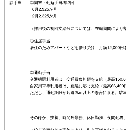
諸手当
◎期末・勤勉手当/年2回
6月2.325か月
12月2.325か月
（採用後の初回支給分については、在職期間により割
◎住居手当
居住のためアパートなどを借り受け、月額12,000円を
◎通勤手当
交通機関利用者は、交通費負担額を支給（最高150,00
自家用車等利用者は、距離に応じ支給（最高66,400円
ただし、通勤距離が片道2km以上の場合に限る。駐車
そのほか、扶養、時間外勤務、休日勤務、夜間勤務、
（給与改定などの実施により、引き下げとなることも