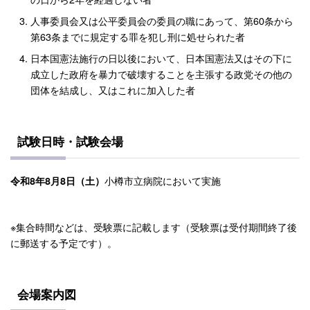
人事委員会又は公平委員会の委員の職にあって、第60条から
第63条までに規定する罪を犯し刑に処せられた者
日本国憲法施行の日以後において、日本国憲法又はその下に
成立した政府を暴力で破壊することを主張する政党その他の
団体を結成し、又はこれに加入した者
試験日時・試験会場
小樽市立病院において実施
令和8年8月8日（土）
※集合時間などは、受験票に記載します（受験票は受付期間終了後
に郵送する予定です）。
会場案内図