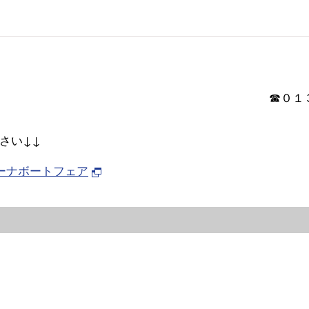
１３４
さい↓↓
マリーナボートフェア