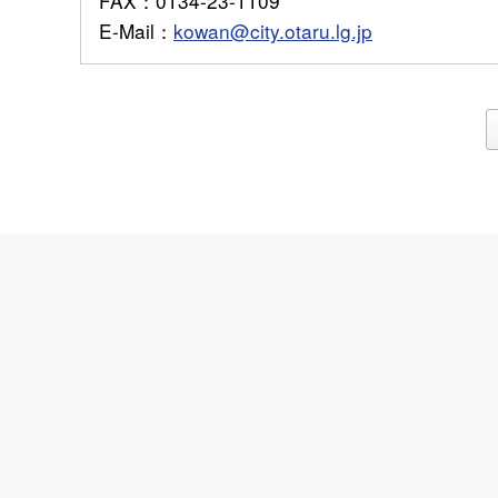
FAX
：0134-23-1109
E-Mail
：
kowan@city.otaru.lg.jp