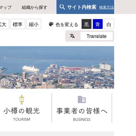
サイト内検索
マップ
組織から探す
検索方法
拡大
標準
縮小
黒
青
白
色を変える
Translate