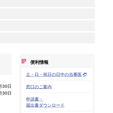
便利情報
土・日・祝日の日中の当番医
月30日
窓口のご案内
月30日
申請書・
届出書ダウンロード