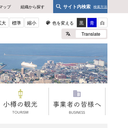
サイト内検索
マップ
組織から探す
検索方法
拡大
標準
縮小
黒
青
白
色を変える
Translate