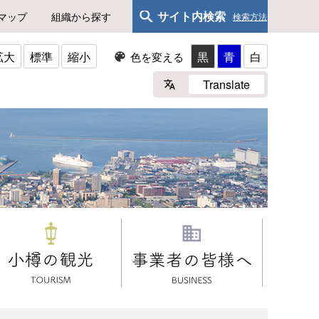
サイト内検索
マップ
組織から探す
検索方法
拡大
標準
縮小
黒
青
白
色を変える
Translate