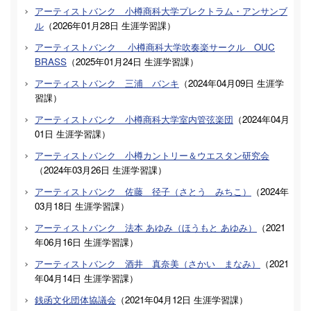
アーティストバンク 小樽商科大学プレクトラム・アンサンブ
ル
（
2026年01月28日
生涯学習課
）
アーティストバンク 小樽商科大学吹奏楽サークル OUC
BRASS
（
2025年01月24日
生涯学習課
）
アーティストバンク 三浦 バンキ
（
2024年04月09日
生涯学
習課
）
アーティストバンク 小樽商科大学室内管弦楽団
（
2024年04月
01日
生涯学習課
）
アーティストバンク 小樽カントリー＆ウエスタン研究会
（
2024年03月26日
生涯学習課
）
アーティストバンク 佐藤 径子（さとう みちこ）
（
2024年
03月18日
生涯学習課
）
アーティストバンク 法本 あゆみ（ほうもと あゆみ）
（
2021
年06月16日
生涯学習課
）
アーティストバンク 酒井 真奈美（さかい まなみ）
（
2021
年04月14日
生涯学習課
）
銭函文化団体協議会
（
2021年04月12日
生涯学習課
）