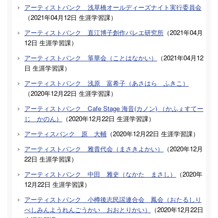
アーティストバンク 浅草橋オールディーズナイト実行委員会
（
2021年04月12日
生涯学習課
）
アーティストバンク 直江博子創作バレエ研究所
（
2021年04月
12日
生涯学習課
）
アーティストバンク 箏華会（ことはなかい）
（
2021年04月12
日
生涯学習課
）
アーティストバンク 浅原 富希子（あさはら ふきこ）
（
2020年12月22日
生涯学習課
）
アーティストバンク Cafe Stage 海音(カノン) （かふぇすてー
じ かのん）
（
2020年12月22日
生涯学習課
）
アーティスバンク 原 大輔
（
2020年12月22日
生涯学習課
）
アーティストバンク 雅貴代会（まさきよかい）
（
2020年12月
22日
生涯学習課
）
アーティストバンク 中田 雅史（なかた まさし）
（
2020年
12月22日
生涯学習課
）
アーティストバンク 小樽後志民謡連合会 鳳会（おたるしり
べしみんようれんごうかい おおとりかい）
（
2020年12月22日