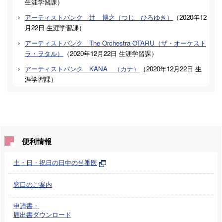
生涯学習課
）
アーティストバンク 辻 博之（つじ ひろゆき）
（
2020年12
月22日
生涯学習課
）
アーティストバンク The Orchestra OTARU（ザ・オーケスト
ラ・ヲタル）
（
2020年12月22日
生涯学習課
）
アーティストバンク KANA （カナ）
（
2020年12月22日
生
涯学習課
）
便利情報
土・日・祝日の日中の当番医
窓口のご案内
申請書・
届出書ダウンロード