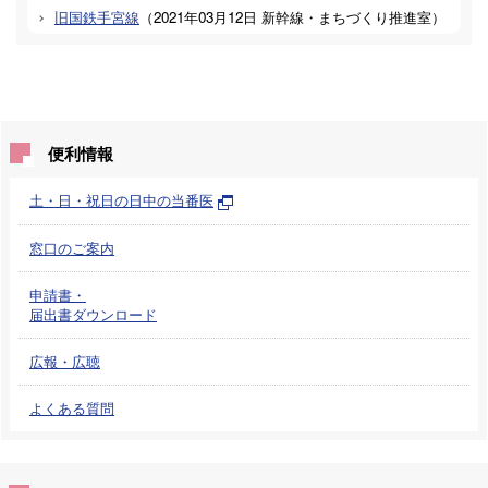
旧国鉄手宮線
（
2021年03月12日
新幹線・まちづくり推進室
）
便利情報
土・日・祝日の日中の当番医
窓口のご案内
申請書・
届出書ダウンロード
広報・広聴
よくある質問