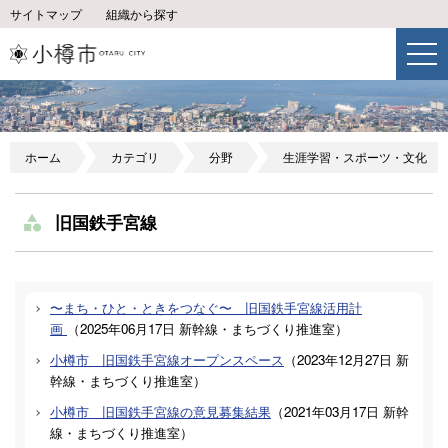
サイトマップ
組織から探す
ホーム
カテゴリ
分野
生涯学習・スポーツ・文化
旧国鉄手宮線
〜まち・ひと・ときをつなぐ〜 旧国鉄手宮線活用計
画
（
2025年06月17日
新幹線・まちづくり推進室
）
小樽市 旧国鉄手宮線オープンスペース
（
2023年12月27日
新
幹線・まちづくり推進室
）
小樽市 旧国鉄手宮線の意見募集結果
（
2021年03月17日
新幹
線・まちづくり推進室
）