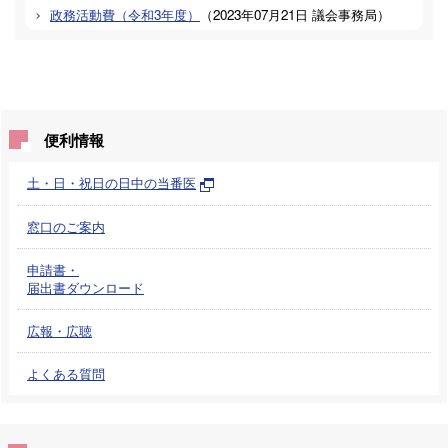
政務活動費（令和3年度）
（
2023年07月21日
議会事務局
）
便利情報
土・日・祝日の日中の当番医
窓口のご案内
申請書・
届出書ダウンロード
広報・広聴
よくある質問