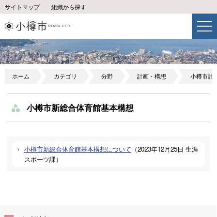
サイトマップ
組織から探す
ホーム
カテゴリ
分野
計画・構想
小樽市計
小樽市新総合体育館基本構想
小樽市新総合体育館基本構想について
（
2023年12月25日
生涯
スポーツ課
）