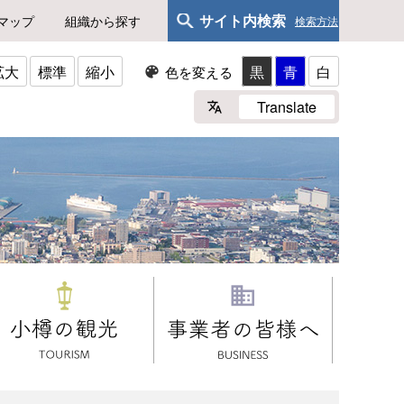
サイト内検索
マップ
組織から探す
検索方法
拡大
標準
縮小
黒
青
白
色を変える
Translate