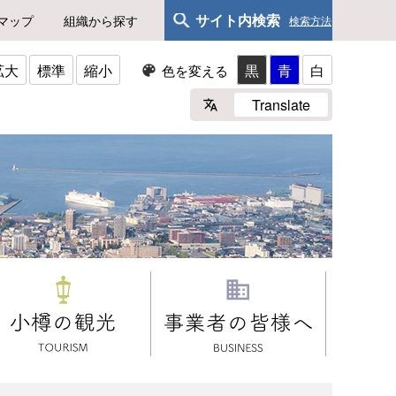
サイト内検索
マップ
組織から探す
検索方法
拡大
標準
縮小
黒
青
白
色を変える
Translate