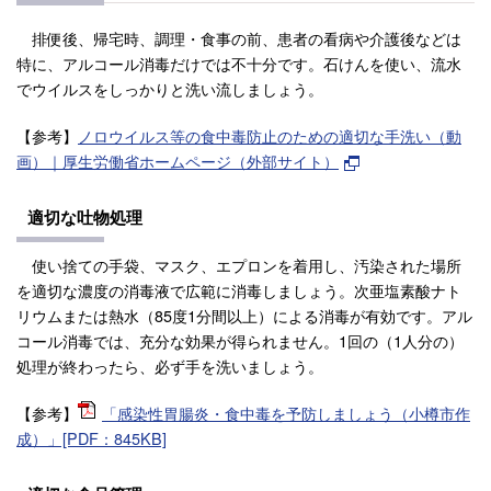
排便後、帰宅時、調理・食事の前、患者の看病や介護後などは
特に、アルコール消毒だけでは不十分です。石けんを使い、流水
でウイルスをしっかりと洗い流しましょう。
【参考】
ノロウイルス等の食中毒防止のための適切な手洗い（動
画）｜厚生労働省ホームページ（外部サイト）
適切な吐物処理
使い捨ての手袋、マスク、エプロンを着用し、汚染された場所
を適切な濃度の消毒液で広範に消毒しましょう。次亜塩素酸ナト
リウムまたは熱水（85度1分間以上）による消毒が有効です。アル
コール消毒では、充分な効果が得られません。1回の（1人分の）
処理が終わったら、必ず手を洗いましょう。
【参考】
「感染性胃腸炎・食中毒を予防しましょう（小樽市作
成）」[PDF：845KB]