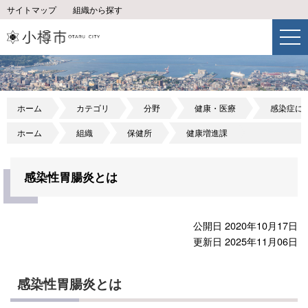
サイトマップ
組織から探す
ホーム
カテゴリ
分野
健康・医療
感染症に
ホーム
組織
保健所
健康増進課
感染性胃腸炎とは
公開日 2020年10月17日
更新日 2025年11月06日
感染性胃腸炎とは