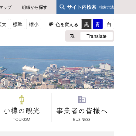
サイト内検索
マップ
組織から探す
検索方法
拡大
標準
縮小
黒
青
白
色を変える
Translate