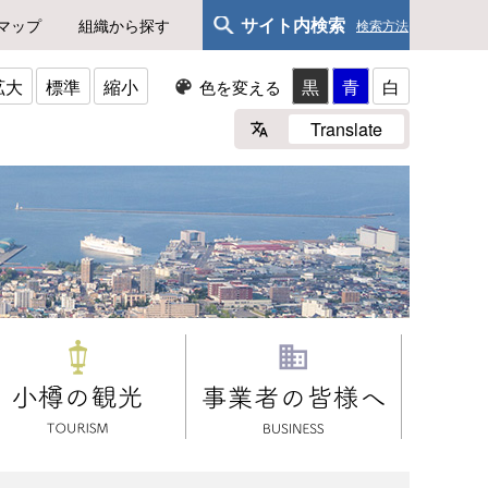
サイト内検索
マップ
組織から探す
検索方法
拡大
標準
縮小
黒
青
白
色を変える
Translate