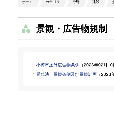
ホーム
カテゴリ
分野
建設
景観・広告物規制
小樽市屋外広告物条例
（
2026年02月1
景観法、景観条例及び景観計画
（
2023