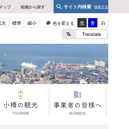
サイト内検索
マップ
組織から探す
検索方法
拡大
標準
縮小
黒
青
白
色を変える
Translate