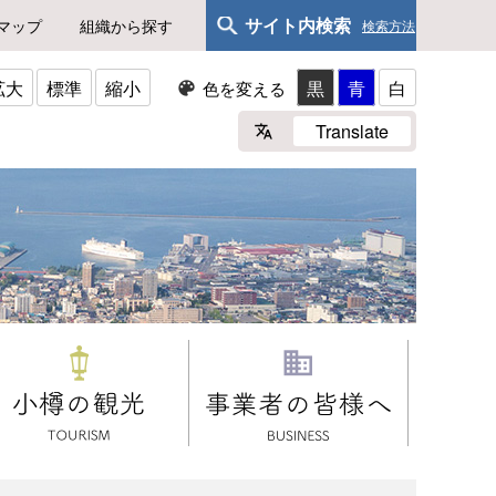
サイト内検索
マップ
組織から探す
検索方法
拡大
標準
縮小
黒
青
白
色を変える
Translate