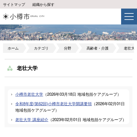
サイトマップ
組織から探す
ホーム
カテゴリ
分野
高齢者・介護
老壮大
老壮大学
小樽市老壮大学
（
2026年03月18日
地域包括ケアグループ
）
令和8年度(第62回)小樽市老壮大学開講要領
（
2026年02月01日
地域包括ケアグループ
）
老壮大学 講座紹介
（
2023年02月01日
地域包括ケアグループ
）