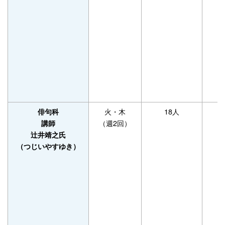
火・木
18人
俳句科
（週2回）
講師
辻井靖之氏
（つじいやすゆき）