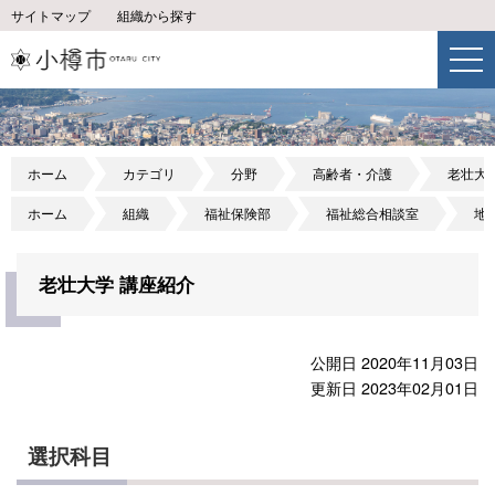
サイトマップ
組織から探す
ホーム
カテゴリ
分野
高齢者・介護
老壮大
ホーム
組織
福祉保険部
福祉総合相談室
地
老壮大学 講座紹介
公開日 2020年11月03日
更新日 2023年02月01日
選択科目