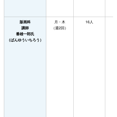
月・木
16人
版画科
（週2回）
講師
番雄一郎氏
（ばんゆういちろう）