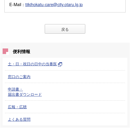
E-Mail
：
tiikihokatu-care@city.otaru.lg.jp
戻る
便利情報
土・日・祝日の日中の当番医
窓口のご案内
申請書・
届出書ダウンロード
広報・広聴
よくある質問