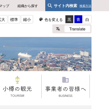
サイト内検索
マップ
組織から探す
検索方法
拡大
標準
縮小
黒
青
白
色を変える
Translate