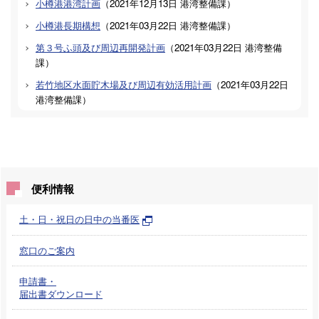
小樽港港湾計画
（
2021年12月13日
港湾整備課
）
小樽港長期構想
（
2021年03月22日
港湾整備課
）
第３号ふ頭及び周辺再開発計画
（
2021年03月22日
港湾整備
課
）
若竹地区水面貯木場及び周辺有効活用計画
（
2021年03月22日
港湾整備課
）
便利情報
土・日・祝日の日中の当番医
窓口のご案内
申請書・
届出書ダウンロード