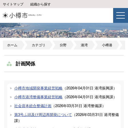
サイトマップ
組織から探す
ホーム
カテゴリ
分野
港湾
小樽港
計画関係
小樽市地域開発事業経営戦略
（
2026年04月01日
港湾振興課
）
小樽市港湾整備事業経営戦略
（
2026年04月01日
港湾振興課
）
社会資本総合整備計画
（
2026年03月31日
港湾整備課
）
第3号ふ頭及び周辺再開発について
（
2026年03月31日
港湾整備
課
）