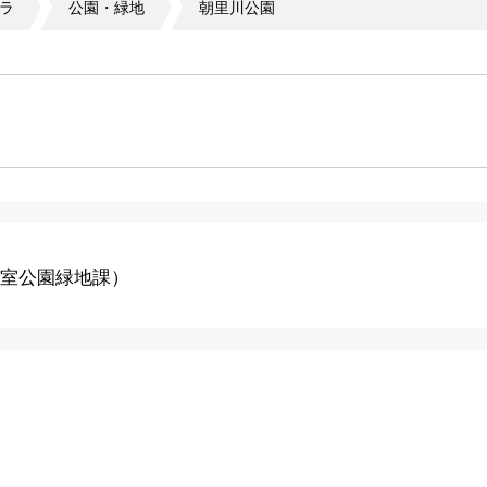
ラ
公園・緑地
朝里川公園
室公園緑地課
）