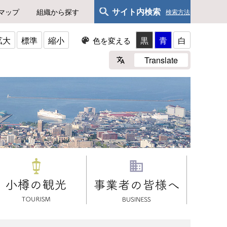
サイト内検索
マップ
組織から探す
検索方法
拡大
標準
縮小
黒
青
白
色を変える
Translate