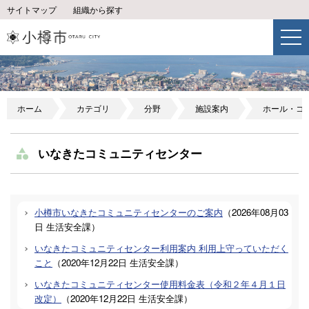
サイトマップ
組織から探す
ホーム
カテゴリ
分野
施設案内
ホール・コ
いなきたコミュニティセンター
小樽市いなきたコミュニティセンターのご案内
（
2026年08月03
日
生活安全課
）
いなきたコミュニティセンター利用案内 利用上守っていただく
こと
（
2020年12月22日
生活安全課
）
いなきたコミュニティセンター使用料金表（令和２年４月１日
改定）
（
2020年12月22日
生活安全課
）