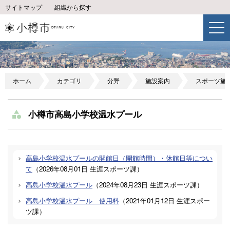
サイトマップ
組織から探す
ホーム
カテゴリ
分野
施設案内
スポーツ施
小樽市高島小学校温水プール
高島小学校温水プールの開館日（開館時間）・休館日等につい
て
（
2026年08月01日
生涯スポーツ課
）
高島小学校温水プール
（
2024年08月23日
生涯スポーツ課
）
高島小学校温水プール 使用料
（
2021年01月12日
生涯スポー
ツ課
）