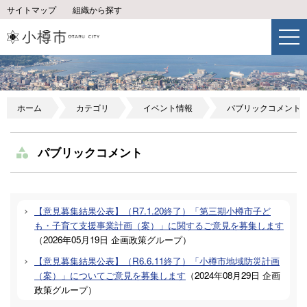
サイトマップ
組織から探す
ホーム
カテゴリ
イベント情報
パブリックコメント
パブリックコメント
【意見募集結果公表】（R7.1.20終了）「第三期小樽市子ど
も・子育て支援事業計画（案）」に関するご意見を募集します
（
2026年05月19日
企画政策グループ
）
【意見募集結果公表】（R6.6.11終了）「小樽市地域防災計画
（案）」についてご意見を募集します
（
2024年08月29日
企画
政策グループ
）